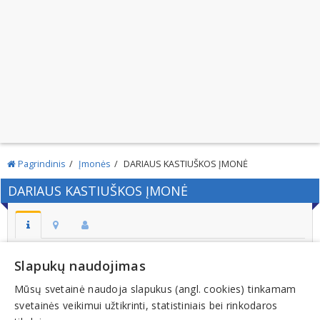
Pagrindinis
Įmonės
DARIAUS KASTIUŠKOS ĮMONĖ
DARIAUS KASTIUŠKOS ĮMONĖ
Adresas:
Slapukų naudojimas
VIKAIČIŲ K. GUDŽIŪNŲ SEN. KĖDAINIŲ R.
Mūsų svetainė naudoja slapukus (angl. cookies) tinkamam
Kodas:
svetainės veikimui užtikrinti, statistiniais bei rinkodaros
161450237