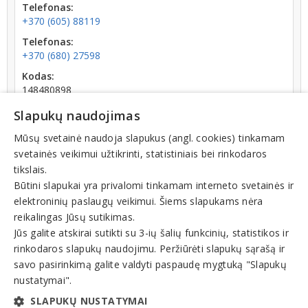
Telefonas:
+370 (605) 88119
Telefonas:
+370 (680) 27598
Kodas:
148480898
Registracijos data:
Slapukų naudojimas
2002-05-15
Mūsų svetainė naudoja slapukus (angl. cookies) tinkamam
Darbuotojų skaičius:
svetainės veikimui užtikrinti, statistiniais bei rinkodaros
iki 10 darbuotojų
tikslais.
Būtini slapukai yra privalomi tinkamam interneto svetainės ir
elektroninių paslaugų veikimui. Šiems slapukams nėra
reikalingas Jūsų sutikimas.
Jūs galite atskirai sutikti su 3-ių šalių funkcinių, statistikos ir
rinkodaros slapukų naudojimu. Peržiūrėti slapukų sąrašą ir
Veiklos sritys
savo pasirinkimą galite valdyti paspaudę mygtuką "Slapukų
Bendrijos
nustatymai".
Daugiabučių namų
SLAPUKŲ NUSTATYMAI