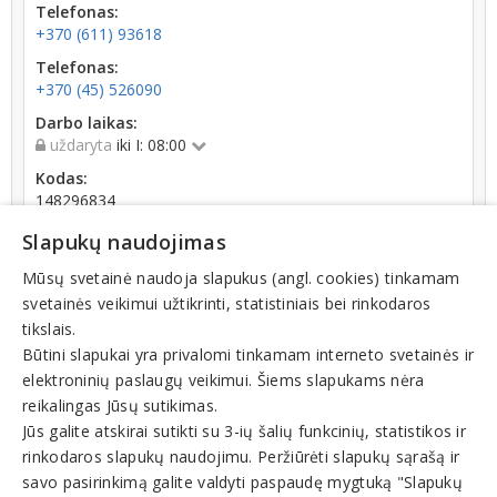
Telefonas:
+370 (611) 93618
Telefonas:
+370 (45) 526090
Darbo laikas:
uždaryta
iki I: 08:00
Kodas:
148296834
Registracijos data:
Slapukų naudojimas
1995-12-20
Mūsų svetainė naudoja slapukus (angl. cookies) tinkamam
Darbuotojų skaičius:
svetainės veikimui užtikrinti, statistiniais bei rinkodaros
iki 10 darbuotojų
tikslais.
Būtini slapukai yra privalomi tinkamam interneto svetainės ir
elektroninių paslaugų veikimui. Šiems slapukams nėra
reikalingas Jūsų sutikimas.
Jūs galite atskirai sutikti su 3-ių šalių funkcinių, statistikos ir
rinkodaros slapukų naudojimu. Peržiūrėti slapukų sąrašą ir
Veiklos sritys
savo pasirinkimą galite valdyti paspaudę mygtuką "Slapukų
Bendrijos