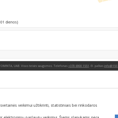
-01 dienos)
FOMINTA, UAB. Visos teisės saugomos. Telefonas
+370 6900 1551
. El. paštas
info@1551
tainės veikimui užtikrinti, statistiniais bei rinkodaros
 ir elektroninių paslaugų veikimui. Šiems slapukams nėra