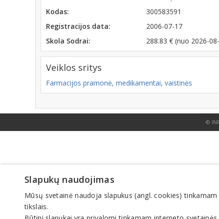
Kodas:
300583591
Registracijos data:
2006-07-17
Skola Sodrai:
288.83 € (nuo 2026-08
Veiklos sritys
Farmacijos pramonė, medikamentai, vaistinės
© IN
Slapukų naudojimas
Mūsų svetainė naudoja slapukus (angl. cookies) tinkamam sve
tikslais.
Būtini slapukai yra privalomi tinkamam interneto svetainės