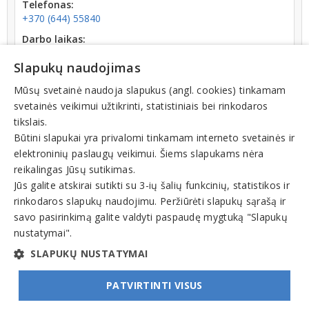
Telefonas:
+370 (644) 55840
Darbo laikas:
atidaryta
V: 08:00 - 17:00
Slapukų naudojimas
Kodas:
301738176
Mūsų svetainė naudoja slapukus (angl. cookies) tinkamam
svetainės veikimui užtikrinti, statistiniais bei rinkodaros
Registracijos data:
tikslais.
2008-06-03
Būtini slapukai yra privalomi tinkamam interneto svetainės ir
elektroninių paslaugų veikimui. Šiems slapukams nėra
reikalingas Jūsų sutikimas.
Jūs galite atskirai sutikti su 3-ių šalių funkcinių, statistikos ir
rinkodaros slapukų naudojimu. Peržiūrėti slapukų sąrašą ir
Veiklos sritys
savo pasirinkimą galite valdyti paspaudę mygtuką "Slapukų
nustatymai".
Statybos, renovacijos darbai, statybos firmos
SLAPUKŲ NUSTATYMAI
PATVIRTINTI VISUS
© INFOMINTA, UAB. Visos teisės saugomos. Telefonas
+370 6900 1551
. El. paštas
info@1551.info