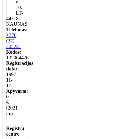
g.
10,
LT-
44318,
KAUNAS
Telefonas:
+370
(37)
205241
Kodas:
135064476
Registracijos
data:
1997-
11-
17
Apyvarta:
0
€
(2021
m.)
Registrų
centro