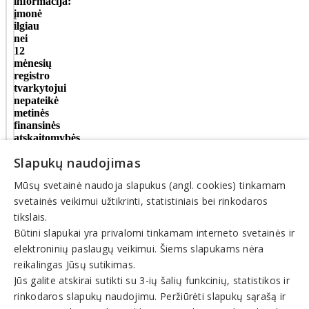
informacija:
įmonė
ilgiau
nei
12
mėnesių
registro
tvarkytojui
nepateikė
metinės
finansinės
atskaitomybės
dokumentų
Slapukų naudojimas
Mūsų svetainė naudoja slapukus (angl. cookies) tinkamam
Veiklos
sritys
svetainės veikimui užtikrinti, statistiniais bei rinkodaros
tikslais.
Leidyba
Būtini slapukai yra privalomi tinkamam interneto svetainės ir
elektroninių paslaugų veikimui. Šiems slapukams nėra
© INFOMINTA, UAB. Visos teisės saugomos. Telefonas
+370
reikalingas Jūsų sutikimas.
6900 1551
. El. paštas
info@1551.info
Jūs galite atskirai sutikti su 3-ių šalių funkcinių, statistikos ir
Pagrindinis
rinkodaros slapukų naudojimu. Peržiūrėti slapukų sąrašą ir
Tikslinti duomenis