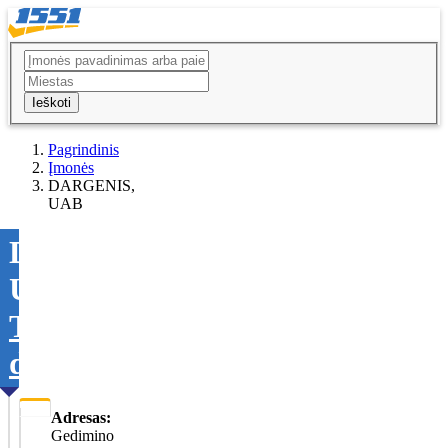
Ieškoti
Pagrindinis
Įmonės
DARGENIS,
UAB
DARGENIS,
UAB
Tikslinti
duomenis
Adresas:
Gedimino