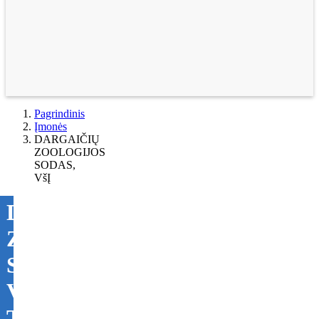
Pagrindinis
Įmonės
DARGAIČIŲ
ZOOLOGIJOS
SODAS,
VšĮ
DARGAIČIŲ
ZOOLOGIJOS
SODAS,
VšĮ
Tikslinti