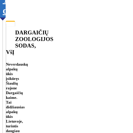
duomenis
DARGAIČIŲ
ZOOLOGIJOS
SODAS,
VšĮ
Neverdauskų
alpakų
ūkis
įsikūręs
Šiaulių
rajone
Dargaičių
kaime.
Tai
didžiausias
alpakų
ūkis
Lietuvoje,
turintis
daugiau