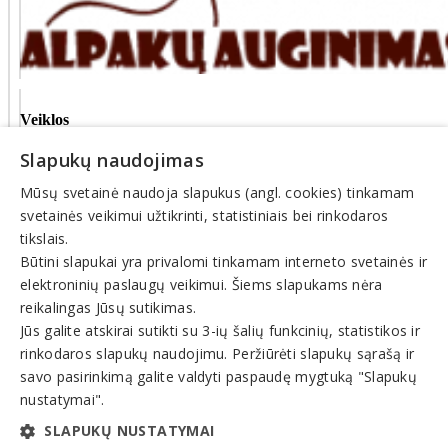
Veiklos
sritys
Slapukų naudojimas
Botanikos,
Mūsų svetainė naudoja slapukus (angl. cookies) tinkamam
zoologijos
sodai
svetainės veikimui užtikrinti, statistiniais bei rinkodaros
Zoologijos
tikslais.
sodai
Būtini slapukai yra privalomi tinkamam interneto svetainės ir
elektroninių paslaugų veikimui. Šiems slapukams nėra
© INFOMINTA, UAB. Visos teisės saugomos. Telefonas
+370
reikalingas Jūsų sutikimas.
6900 1551
. El. paštas
info@1551.info
Jūs galite atskirai sutikti su 3-ių šalių funkcinių, statistikos ir
Pagrindinis
rinkodaros slapukų naudojimu. Peržiūrėti slapukų sąrašą ir
Tikslinti duomenis
savo pasirinkimą galite valdyti paspaudę mygtuką "Slapukų
Transportas
El. parduotuvės
nustatymai".
Pagalba
SLAPUKŲ NUSTATYMAI
Pasiūlymai