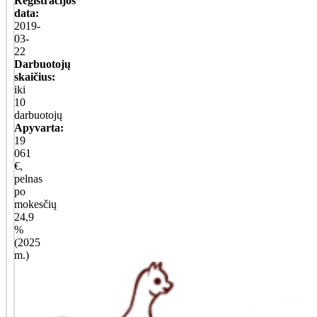
Registracijos
data:
2019-
03-
22
Darbuotojų
skaičius:
iki
10
darbuotojų
Apyvarta:
19
061
€,
pelnas
po
mokesčių
24,9
%
(2025
m.)