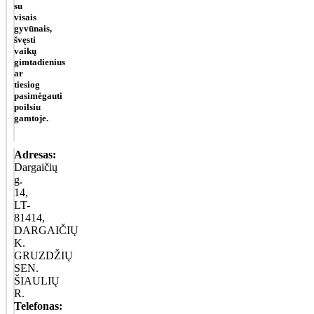
su
visais
gyvūnais,
švęsti
vaikų
gimtadienius
ar
tiesiog
pasimėgauti
poilsiu
gamtoje.
Adresas:
Dargaičių
g.
14,
LT-
81414,
DARGAIČIŲ
K.
GRUZDŽIŲ
SEN.
ŠIAULIŲ
R.
Telefonas: