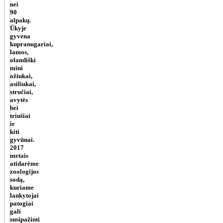
nei
90
alpakų.
Ūkyje
gyvena
kupranugariai,
lamos,
olandiški
mini
ožiukai,
asiliukai,
stručiai,
avytės
bei
triušiai
ir
kiti
gyvūnai.
2017
metais
atidarėme
zoologijos
sodą,
kuriame
lankytojai
patogiai
gali
susipažinti