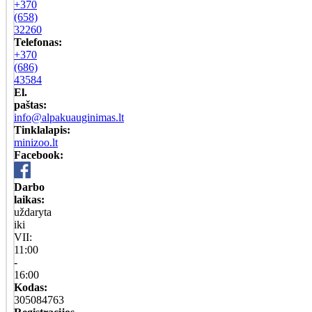
+370
(658)
32260
Telefonas:
+370
(686)
43584
El.
paštas:
info@alpakuauginimas.lt
Tinklalapis:
minizoo.lt
Facebook:
Darbo
laikas:
uždaryta
iki
VII:
11:00
-
16:00
Kodas:
305084763