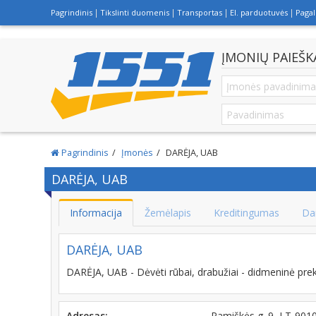
Pagrindinis
Tikslinti duomenis
Transportas
El. parduotuvės
Paga
ĮMONIŲ PAIEŠK
Pagrindinis
Įmonės
DARĖJA, UAB
DARĖJA, UAB
Informacija
Žemėlapis
Kreditingumas
Da
DARĖJA, UAB
DARĖJA, UAB - Dėvėti rūbai, drabužiai - didmeninė pre
Adresas:
Pamiškės g. 9, LT-90