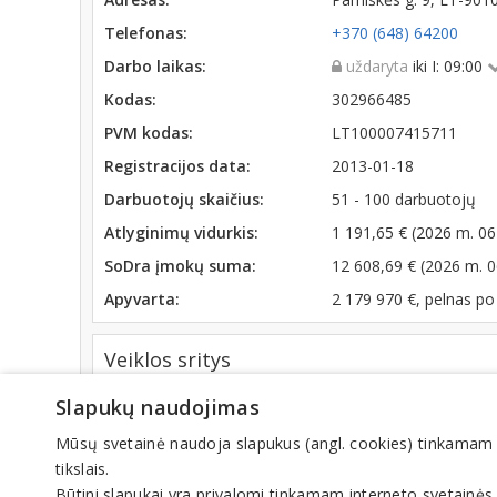
Telefonas:
+370 (648) 64200
Darbo laikas:
uždaryta
iki I: 09:00
Kodas:
302966485
PVM kodas:
LT100007415711
Registracijos data:
2013-01-18
Darbuotojų skaičius:
51 - 100 darbuotojų
Atlyginimų vidurkis:
1 191,65 € (2026 m. 06
SoDra įmokų suma:
12 608,69 € (2026 m. 
Apyvarta:
2 179 970 €, pelnas p
Veiklos sritys
Dėvėti drabužiai, avalynė
Slapukų naudojimas
Mūsų svetainė naudoja slapukus (angl. cookies) tinkamam sve
tikslais.
© IN
Būtini slapukai yra privalomi tinkamam interneto svetainės