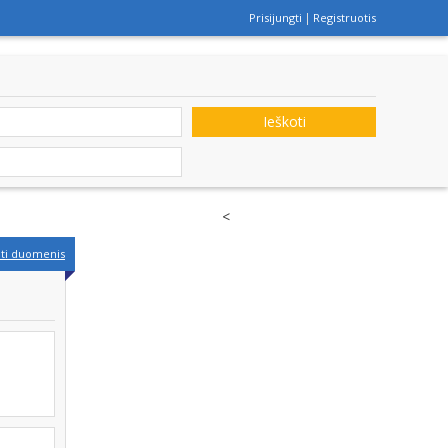
Prisijungti
Registruotis
Ieškoti
<
nti duomenis