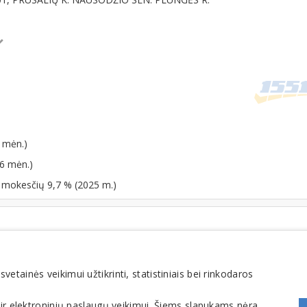
 mėn.)
06 mėn.)
o mokesčių 9,7 % (2025 m.)
tainės veikimui užtikrinti, statistiniais bei rinkodaros
FOMINTA, UAB. Visos teisės saugomos. Telefonas
+370 6900 1551
. El. paštas
info@1551
 ir elektroninių paslaugų veikimui. Šiems slapukams nėra