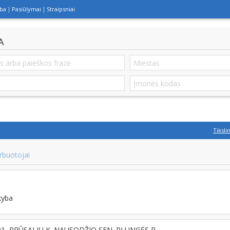
lba
Pasiūlymai
Straipsniai
A
Tiksli
rbuotojai
kyba
101, PRŪSALIŲ K. NAUSODŽIO SEN. PLUNGĖS R.