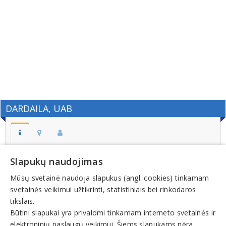
DARDAILA, UAB
Adresas:
Slapukų naudojimas
PUSKELNIŲ K. SASNAVOS SEN. MARIJAMPOLĖS SAV.
Mūsų svetainė naudoja slapukus (angl. cookies) tinkamam
Kodas:
svetainės veikimui užtikrinti, statistiniais bei rinkodaros
301539740
tikslais.
Registracijos data:
Būtini slapukai yra privalomi tinkamam interneto svetainės ir
2008-02-07
elektroninių paslaugų veikimui. Šiems slapukams nėra