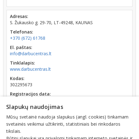
Adresas:
S. Žukausko g. 29-70, LT-49248, KAUNAS
Telefonas:
+370 (672) 61768
El. paštas:
info@darbucentras.lt
Tinklalapis:
www.darbucentras.lt
Kodas:
302295673
Registracijos data:
2008-12-30
Slapukų naudojimas
Darbuotojų skaičius:
iki 10 darbuotojų
Mūsų svetainė naudoja slapukus (angl. cookies) tinkamam
svetainės veikimui užtikrinti, statistiniais bei rinkodaros
Apyvarta:
tikslais.
0 € (2025 m.)
Būtini slapukai yra privalomi tinkamam interneto svetainės ir