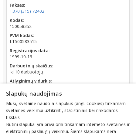
Faksas:
+370 (315) 72402
Kodas:
150058352
PVM kodas:
LT500583515
Registracijos data:
1999-10-13
Darbuotojų skaičius:
iki 10 darbuotojų
Atlyginimų vidurkis:
1 552,50 € (2026 m. 06 mėn.)
Slapukų naudojimas
SoDra įmokų suma:
1 320,87 € (2026 m. 06 mėn.)
Mūsų svetainė naudoja slapukus (angl. cookies) tinkamam
svetainės veikimui užtikrinti, statistiniais bei rinkodaros
Apyvarta:
tikslais.
276 466 €, pelnas po mokesčių 0,9 % (2025 m.)
Būtini slapukai yra privalomi tinkamam interneto svetainės ir
elektroninių paslaugų veikimui. Šiems slapukams nėra