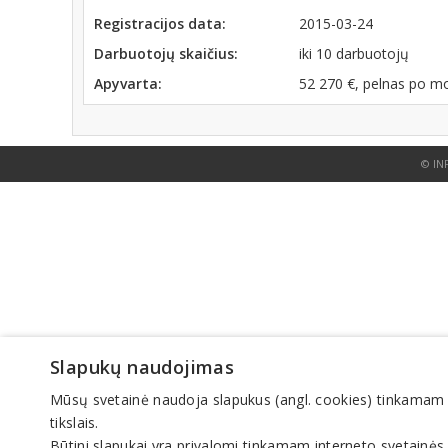
Registracijos data:
2015-03-24
Darbuotojų skaičius:
iki 10 darbuotojų
Apyvarta:
52 270 €, pelnas po m
© IN
Slapukų naudojimas
Mūsų svetainė naudoja slapukus (angl. cookies) tinkamam sve
tikslais.
Būtini slapukai yra privalomi tinkamam interneto svetainės