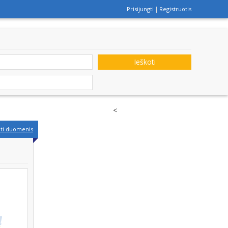
Prisijungti
Registruotis
Ieškoti
<
nti duomenis