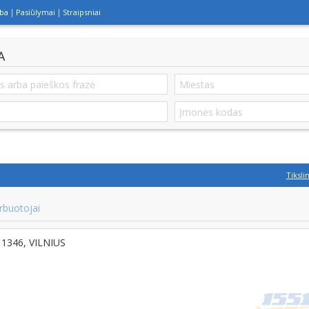
lba
Pasiūlymai
Straipsniai
A
Tiksli
rbuotojai
-11346, VILNIUS