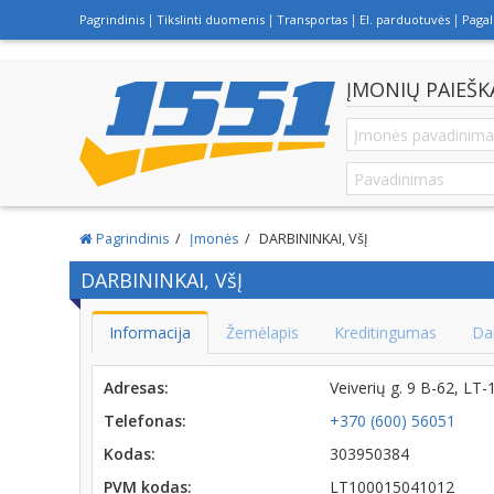
Pagrindinis
Tikslinti duomenis
Transportas
El. parduotuvės
Paga
ĮMONIŲ PAIEŠK
Pagrindinis
Įmonės
DARBININKAI, VšĮ
DARBININKAI, VšĮ
Informacija
Žemėlapis
Kreditingumas
Da
Adresas:
Veiverių g. 9 B-62, LT
Telefonas:
+370 (600) 56051
Kodas:
303950384
PVM kodas:
LT100015041012