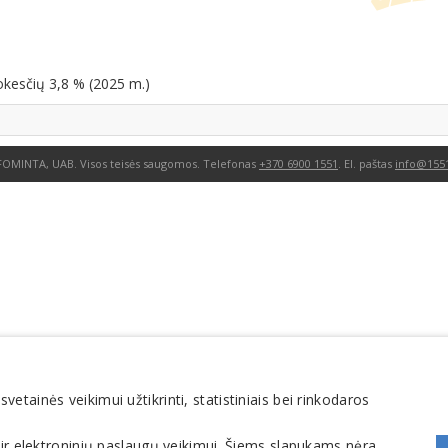
okesčių 3,8 % (2025 m.)
FOMINTA, UAB. Visos teisės saugomos. Telefonas
+370 6900 1551
. El. paštas
info@1551
tainės veikimui užtikrinti, statistiniais bei rinkodaros
 ir elektroninių paslaugų veikimui. Šiems slapukams nėra