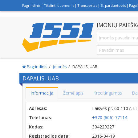
Pagrindinis
Tikslinti duomenis
Transportas
El. parduotuvės
Paga
ĮMONIŲ PAIEŠK
Pagrindinis
Įmonės
DAPALIS, UAB
DAPALIS, UAB
Informacija
Žemėlapis
Kreditingumas
Da
Adresas:
Laisvės pr. 60-1107, L
Telefonas:
+370 (606) 77114
Kodas:
304229227
Registracijos data:
2016-04-19