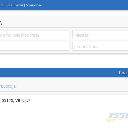
lba
Pasiūlymai
Straipsniai
A
Tiksli
rbuotojai
T-05120, VILNIUS