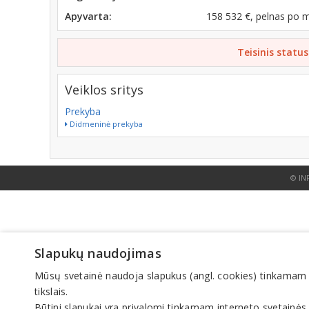
Apyvarta:
158 532 €, pelnas po 
Teisinis status
Veiklos sritys
Prekyba
Didmeninė prekyba
© IN
Slapukų naudojimas
Mūsų svetainė naudoja slapukus (angl. cookies) tinkamam sve
tikslais.
Būtini slapukai yra privalomi tinkamam interneto svetainės