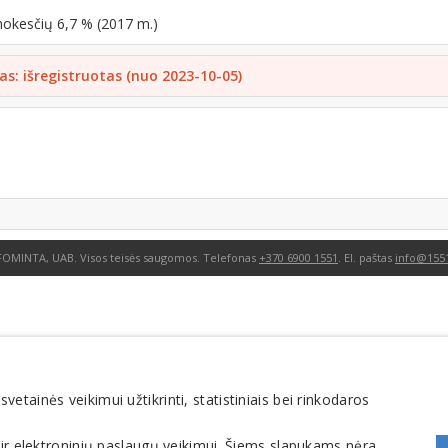
mokesčių 6,7 % (2017 m.)
as: išregistruotas (nuo 2023-10-05)
FOMINTA, UAB. Visos teisės saugomos. Telefonas
+370 6900 1551
. El. paštas
info@1551
tainės veikimui užtikrinti, statistiniais bei rinkodaros
 ir elektroninių paslaugų veikimui. Šiems slapukams nėra