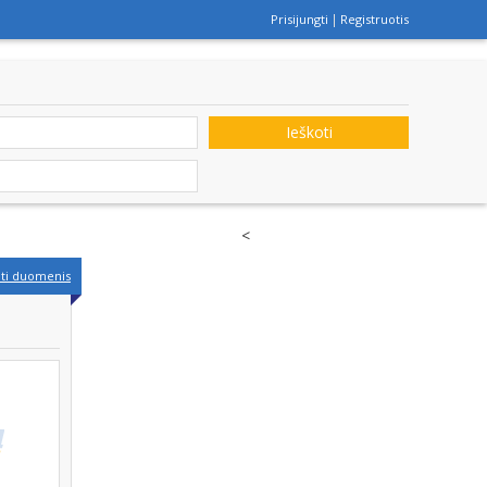
Prisijungti
Registruotis
Ieškoti
<
nti duomenis