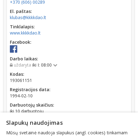
+370 (606) 00289
El. paštas:
klubas@kkkkdao.lt
Tinklalapis:
www.kkkkdao.lt
Facebook:
Darbo laikas:
uždaryta
iki I: 08:00
Kodas:
193061151
Registracijos data:
1994-02-10
Darbuotojų skaičius:
iki 10 darbuotojų
Apyvarta:
Slapukų naudojimas
32 874 €, pelnas po mokesčių 9,4 % (2025 m.)
Mūsų svetainė naudoja slapukus (angl. cookies) tinkamam
Teisinis statusas: