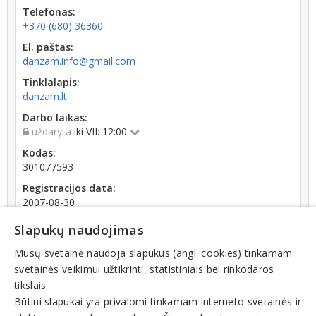
Telefonas:
+370 (680) 36360
El. paštas:
danzam.info@gmail.com
Tinklalapis:
danzam.lt
Darbo laikas:
uždaryta
iki VII: 12:00
Kodas:
301077593
Registracijos data:
2007-08-30
Darbuotojų skaičius:
Slapukų naudojimas
iki 10 darbuotojų
Mūsų svetainė naudoja slapukus (angl. cookies) tinkamam
Apyvarta:
svetainės veikimui užtikrinti, statistiniais bei rinkodaros
80 754 €, pelnas po mokesčių 53,2 % (2025 m.)
tikslais.
Būtini slapukai yra privalomi tinkamam interneto svetainės ir