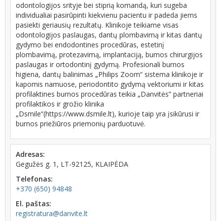
odontologijos srityje bei stiprią komandą, kuri sugeba
individualiai pasirūpinti kiekvienu pacientu ir padeda jiems
pasiekti geriausių rezultatų. Klinikoje teikiame visas
odontologijos paslaugas, dantų plombavimą ir kitas dantų
gydymo bei endodontines procedūras, estetinį
plombavimą, protezavimą, implantaciją, burnos chirurgijos
paslaugas ir ortodontinį gydymą. Profesionali burnos
higiena, dantų balinimas „Philips Zoom“ sistema klinikoje ir
kapomis namuose, periodontito gydymą vektoriumi ir kitas
profilaktines burnos procedūras teikia „Danvitės” partneriai
profilaktikos ir grožio klinika
„Dsmile“(https://www.dsmile.lt), kurioje taip yra įsikūrusi ir
burnos priežiūros priemonių parduotuvė.
Adresas:
Gegužės g. 1, LT-92125, KLAIPĖDA
Telefonas:
+370 (650) 94848
El. paštas:
registratura@danvite.lt