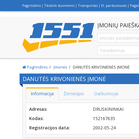
Pagrindinis
Tikslinti duomenis
Transportas
El. parduotuvės
Paga
ĮMONIŲ PAIEŠK
Pagrindinis
Įmonės
DANUTĖS KRIVONIENĖS ĮMONĖ
DANUTĖS KRIVONIENĖS ĮMONĖ
Informacija
Žemėlapis
Darbuotojai
Adresas:
DRUSKININKAI
Kodas:
152167635
Registracijos data:
2002-05-24