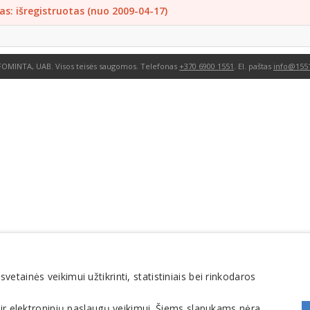
as: išregistruotas (nuo 2009-04-17)
FOMINTA, UAB. Visos teisės saugomos. Telefonas
+370 6900 1551
. El. paštas
info@1551
tainės veikimui užtikrinti, statistiniais bei rinkodaros
 ir elektroninių paslaugų veikimui. Šiems slapukams nėra