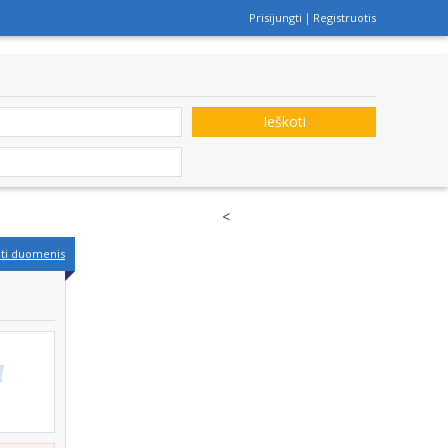
Prisijungti
Registruotis
Ieškoti
<
nti duomenis