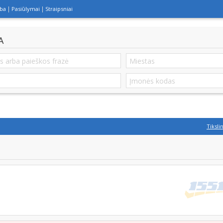
lba
Pasiūlymai
Straipsniai
A
Tiksli