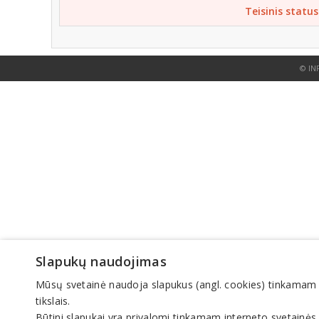
Teisinis status
© IN
Slapukų naudojimas
Mūsų svetainė naudoja slapukus (angl. cookies) tinkamam sve
tikslais.
Būtini slapukai yra privalomi tinkamam interneto svetainės