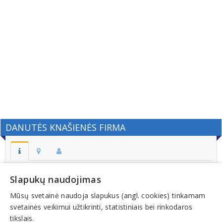
DANUTĖS KNAŠIENĖS FIRMA
Adresas:
Slapukų naudojimas
KAUNAS
Mūsų svetainė naudoja slapukus (angl. cookies) tinkamam
Kodas:
svetainės veikimui užtikrinti, statistiniais bei rinkodaros
134793819
tikslais.