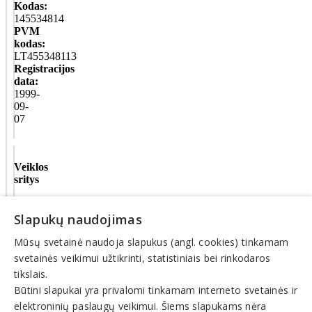
Kodas:
145534814
PVM
kodas:
LT455348113
Registracijos
data:
1999-
09-
07
Veiklos
sritys
Specializuota
Slapukų naudojimas
ir
nespecializuota
Mūsų svetainė naudoja slapukus (angl. cookies) tinkamam
prekyba,
parduotuvės
svetainės veikimui užtikrinti, statistiniais bei rinkodaros
Maisto
tikslais.
parduotuvės
Būtini slapukai yra privalomi tinkamam interneto svetainės ir
elektroninių paslaugų veikimui. Šiems slapukams nėra
© INFOMINTA, UAB. Visos teisės saugomos. Telefonas
+370