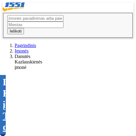
Ieškoti
Pagrindinis
Įmonės
Danutės
Kazlauskienės
įmonė
Danutės
Kazlauskienės
įmonė
Tikslinti
duomenis