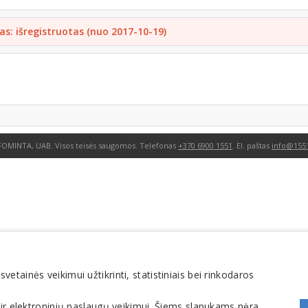
as: išregistruotas (nuo 2017-10-19)
FOMINTA, UAB. Visos teisės saugomos. Telefonas
+370 6900 1551
. El. paštas
info@1551
tainės veikimui užtikrinti, statistiniais bei rinkodaros
 ir elektroninių paslaugų veikimui. Šiems slapukams nėra