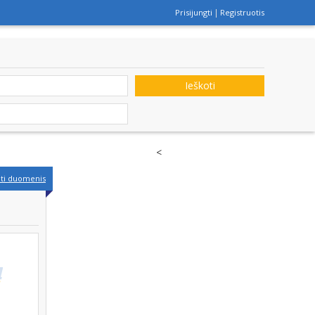
Prisijungti
Registruotis
Ieškoti
<
nti duomenis