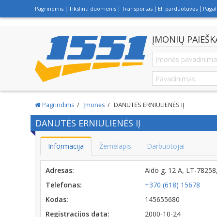
Pagrindinis
Tikslinti duomenis
Transportas
El. parduotuvės
Paga
ĮMONIŲ PAIEŠK
Pagrindinis
Įmonės
DANUTĖS ERNIULIENĖS IĮ
DANUTĖS ERNIULIENĖS IĮ
Informacija
Žemėlapis
Darbuotojai
Adresas:
Aido g. 12 A, LT-78258
Telefonas:
+370 (618) 15678
Kodas:
145655680
Registracijos data:
2000-10-24