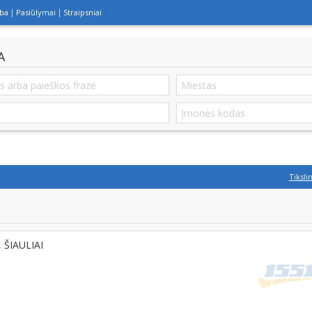
lba
Pasiūlymai
Straipsniai
A
Tiksli
, ŠIAULIAI