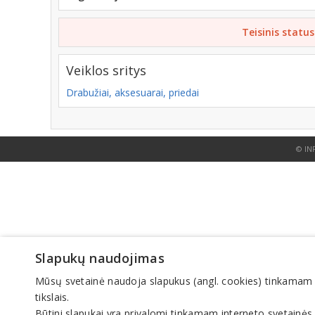
Teisinis status
Veiklos sritys
Drabužiai, aksesuarai, priedai
© IN
Slapukų naudojimas
Mūsų svetainė naudoja slapukus (angl. cookies) tinkamam sve
tikslais.
Būtini slapukai yra privalomi tinkamam interneto svetainės