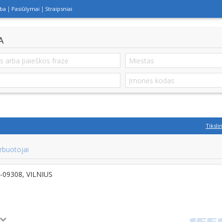
lba
Pasiūlymai
Straipsniai
A
Tiksli
rbuotojai
LT-09308, VILNIUS