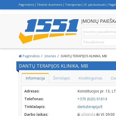
Pagrindinis
Tikslinti duomenis
Transportas
El. parduotuvės
Paga
ĮMONIŲ PAIEŠK
Pagrindinis
Įmonės
DANTŲ TERAPIJOS KLINIKA, MB
DANTŲ TERAPIJOS KLINIKA, MB
Informacija
Žemėlapis
Kreditingumas
Da
Adresas:
Konstitucijos pr. 13, 
Telefonas:
+370 (620) 61614
Tinklalapis:
dantuterapija.lt
Darbo laikas:
uždaryta
iki VI: 09:00