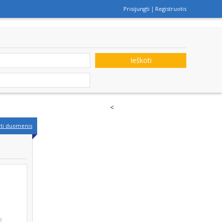
Prisijungti
Registruotis
Ieškoti
<
nti duomenis