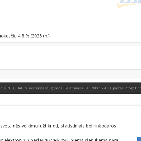
mokesčių 4,8 % (2025 m.)
FOMINTA, UAB. Visos teisės saugomos. Telefonas
+370 6900 1551
. El. paštas
info@1551
tainės veikimui užtikrinti, statistiniais bei rinkodaros
 ir elektroninių paslaugų veikimui. Šiems slapukams nėra