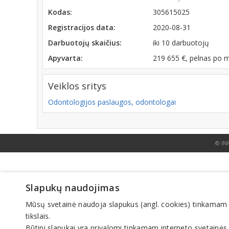
Kodas:
305615025
Registracijos data:
2020-08-31
Darbuotojų skaičius:
iki 10 darbuotojų
Apyvarta:
219 655 €, pelnas po 
Veiklos sritys
Odontologijos paslaugos, odontologai
© IN
Slapukų naudojimas
Mūsų svetainė naudoja slapukus (angl. cookies) tinkamam sve
tikslais.
Būtini slapukai yra privalomi tinkamam interneto svetainės