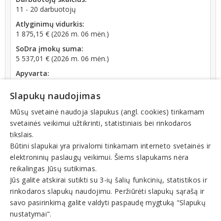
11 - 20 darbuotojų
Atlyginimų vidurkis:
1 875,15 € (2026 m. 06 mėn.)
SoDra įmokų suma:
5 537,01 € (2026 m. 06 mėn.)
Apyvarta:
1 122 341 €, pelnas po mokesčių 12,9 % (2025 m.)
Slapukų naudojimas
Mūsų svetainė naudoja slapukus (angl. cookies) tinkamam
svetainės veikimui užtikrinti, statistiniais bei rinkodaros
tikslais.
Veiklos sritys
Būtini slapukai yra privalomi tinkamam interneto svetainės ir
elektroninių paslaugų veikimui. Šiems slapukams nėra
Odontologijos paslaugos, odontologai
reikalingas Jūsų sutikimas.
Burnos higiena
Chirurginis gydymas
Jūs galite atskirai sutikti su 3-ių šalių funkcinių, statistikos ir
Odontologai
rinkodaros slapukų naudojimu. Peržiūrėti slapukų sąrašą ir
Odontologijos klinikos
Odontologijos paslaugos
savo pasirinkimą galite valdyti paspaudę mygtuką "Slapukų
Plombavimas
nustatymai".
Protezavimas