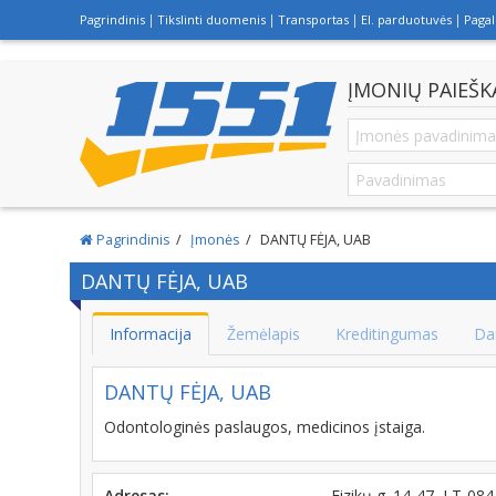
Pagrindinis
Tikslinti duomenis
Transportas
El. parduotuvės
Paga
ĮMONIŲ PAIEŠK
Pagrindinis
Įmonės
DANTŲ FĖJA, UAB
DANTŲ FĖJA, UAB
Informacija
Žemėlapis
Kreditingumas
Da
DANTŲ FĖJA, UAB
Odontologinės paslaugos, medicinos įstaiga.
Adresas:
Fizikų g. 14-47, LT-08