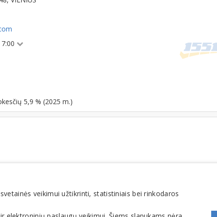
.com
 17:00
okesčių 5,9 % (2025 m.)
tainės veikimui užtikrinti, statistiniais bei rinkodaros
FOMINTA, UAB. Visos teisės saugomos. Telefonas
+370 6900 1551
. El. paštas
info@1551
 ir elektroninių paslaugų veikimui. Šiems slapukams nėra