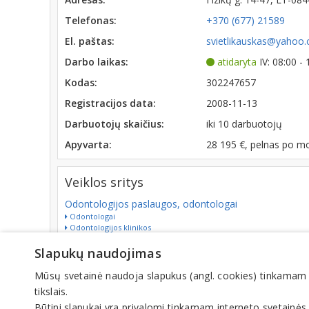
Telefonas:
+370 (677) 21589
El. paštas:
svietlikauskas@yahoo
Darbo laikas:
atidaryta
IV: 08:00 -
Kodas:
302247657
Registracijos data:
2008-11-13
Darbuotojų skaičius:
iki 10 darbuotojų
Apyvarta:
28 195 €, pelnas po m
Veiklos sritys
Odontologijos paslaugos, odontologai
Odontologai
Odontologijos klinikos
Odontologijos paslaugos
Slapukų naudojimas
Mūsų svetainė naudoja slapukus (angl. cookies) tinkamam sve
tikslais.
© IN
Būtini slapukai yra privalomi tinkamam interneto svetainės