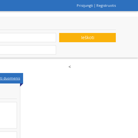
Prisijungti
Registruotis
Ieškoti
<
nti duomenis