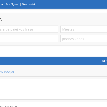
lba
Pasiūlymai
Straipsniai
A
Tiksli
rbuotojai
448, VILNIUS