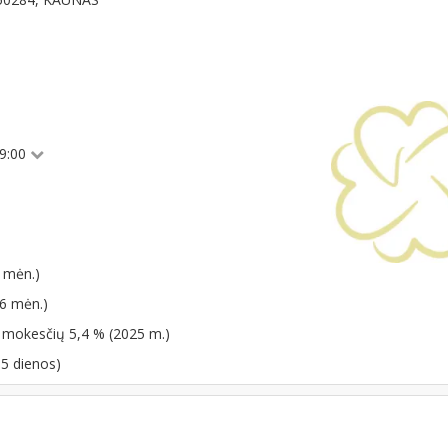
19:00
 mėn.)
06 mėn.)
o mokesčių 5,4 % (2025 m.)
05 dienos)