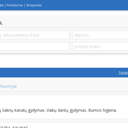
lba
Pasiūlymai
Straipsniai
A
Tiksli
rbuotojai
 šaknų kanalų gydymas. Vaikų dantų gydymas. Burnos higiena.
T-50284, KAUNAS