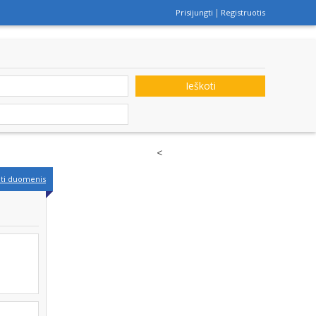
Prisijungti
Registruotis
Ieškoti
<
nti duomenis