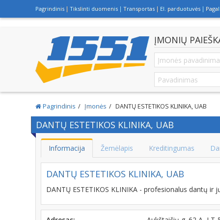
Pagrindinis
Tikslinti duomenis
Transportas
El. parduotuvės
Paga
ĮMONIŲ PAIEŠK
Pagrindinis
Įmonės
DANTŲ ESTETIKOS KLINIKA, UAB
DANTŲ ESTETIKOS KLINIKA, UAB
Informacija
Žemėlapis
Kreditingumas
Da
DANTŲ ESTETIKOS KLINIKA, UAB
DANTŲ ESTETIKOS KLINIKA - profesionalus dantų ir jų
Adresas:
Aukštaičių g. 62 A, L