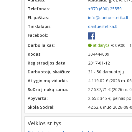
Telefonas:
+370 (600) 25559
El. paštas:
info@dantuestetika.lt
Tinklalapis:
dantuestetika.lt
Facebook:
Darbo laikas:
atidaryta
V: 09:00 - 
Kodas:
304444009
Registracijos data:
2017-01-12
Darbuotojų skaičius:
31 - 50 darbuotojų
Atlyginimų vidurkis:
4 119,02 € (2026 m. 06
SoDra įmokų suma:
27 587,71 € (2026 m. 
Apyvarta:
2 652 345 €, pelnas p
Skola Sodrai:
42.52 € (nuo 2026-08-
Veiklos sritys