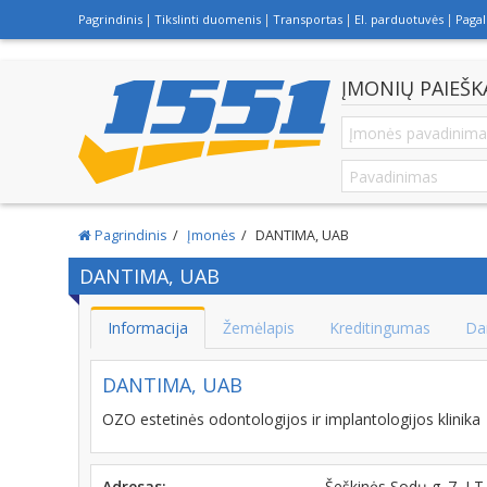
Pagrindinis
Tikslinti duomenis
Transportas
El. parduotuvės
Paga
ĮMONIŲ PAIEŠK
Pagrindinis
Įmonės
DANTIMA, UAB
DANTIMA, UAB
Informacija
Žemėlapis
Kreditingumas
Da
DANTIMA, UAB
OZO estetinės odontologijos ir implantologijos klinika
Adresas:
Šeškinės Sodų g. 7, L