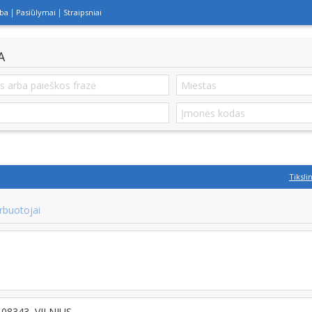
lba
Pasiūlymai
Straipsniai
A
Tiksli
rbuotojai
T-08343, VILNIUS