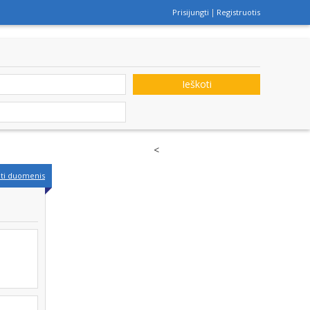
Prisijungti
Registruotis
Ieškoti
<
nti duomenis