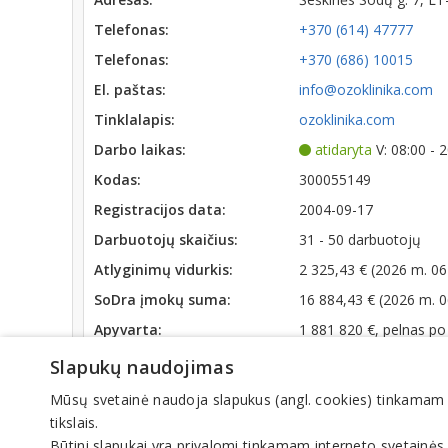
Telefonas:
+370 (614) 47777
Telefonas:
+370 (686) 10015
El. paštas:
info@ozoklinika.com
Tinklalapis:
ozoklinika.com
Darbo laikas:
atidaryta
V: 08:00 - 
Kodas:
300055149
Registracijos data:
2004-09-17
Darbuotojų skaičius:
31 - 50 darbuotojų
Atlyginimų vidurkis:
2 325,43 € (2026 m. 06
SoDra įmokų suma:
16 884,43 € (2026 m. 
Apyvarta:
1 881 820 €, pelnas p
Slapukų naudojimas
Veiklos sritys
Mūsų svetainė naudoja slapukus (angl. cookies) tinkamam sve
Odontologijos paslaugos, odontologai
tikslais.
Būtini slapukai yra privalomi tinkamam interneto svetainės