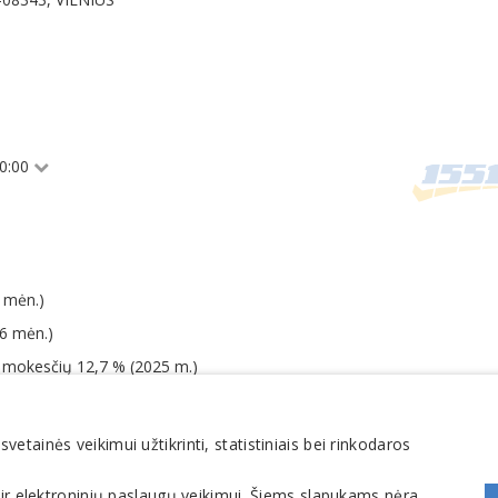
20:00
 mėn.)
06 mėn.)
o mokesčių 12,7 % (2025 m.)
tainės veikimui užtikrinti, statistiniais bei rinkodaros
 ir elektroninių paslaugų veikimui. Šiems slapukams nėra