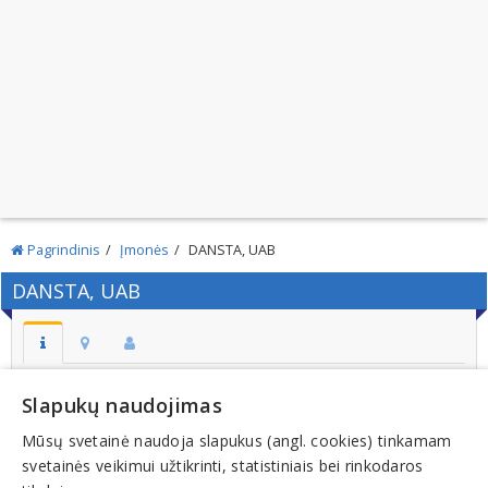
Pagrindinis
Įmonės
DANSTA, UAB
DANSTA, UAB
Adresas:
Slapukų naudojimas
VILNIUS
Mūsų svetainė naudoja slapukus (angl. cookies) tinkamam
Kodas:
svetainės veikimui užtikrinti, statistiniais bei rinkodaros
123026852