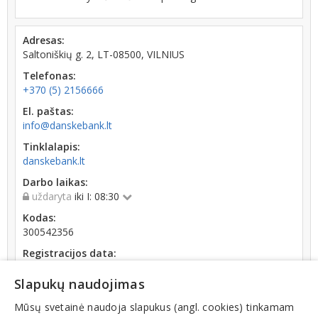
Adresas:
Saltoniškių g. 2, LT-08500, VILNIUS
Telefonas:
+370 (5) 2156666
El. paštas:
info@danskebank.lt
Tinklalapis:
danskebank.lt
Darbo laikas:
uždaryta
iki I: 08:30
Kodas:
300542356
Registracijos data:
2006-02-24
Slapukų naudojimas
Apyvarta:
0 € (2015 m.)
Mūsų svetainė naudoja slapukus (angl. cookies) tinkamam