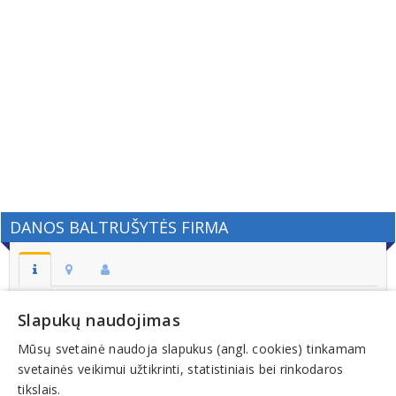
DANOS BALTRUŠYTĖS FIRMA
Adresas:
Slapukų naudojimas
KAUNAS
Mūsų svetainė naudoja slapukus (angl. cookies) tinkamam
Kodas:
svetainės veikimui užtikrinti, statistiniais bei rinkodaros
234345770
tikslais.