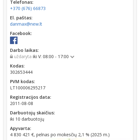
Telefonas:
+370 (676) 66873
El. paštas:
danmax@new.lt
Facebook:
Darbo laikas:
uždaryta
iki V: 08:00 - 17:00
Kodas:
302653444
PVM kodas:
LT100006295217
Registracijos data:
2011-08-08
Darbuotojų skaičius:
iki 10 darbuotojų
Apyvarta:
4 830 421 €, pelnas po mokesčių 2,1 % (2025 m.)