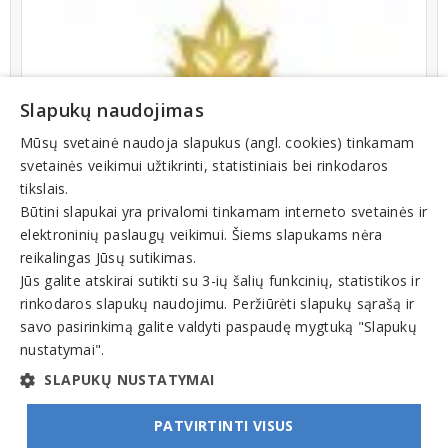
Slapukų naudojimas
Mūsų svetainė naudoja slapukus (angl. cookies) tinkamam
svetainės veikimui užtikrinti, statistiniais bei rinkodaros
tikslais.
Būtini slapukai yra privalomi tinkamam interneto svetainės ir
elektroninių paslaugų veikimui. Šiems slapukams nėra
Veiklos sritys
reikalingas Jūsų sutikimas.
Jūs galite atskirai sutikti su 3-ių šalių funkcinių, statistikos ir
Prekyba
rinkodaros slapukų naudojimu. Peržiūrėti slapukų sąrašą ir
Didmeninė prekyba
savo pasirinkimą galite valdyti paspaudę mygtuką "Slapukų
Žemės ūkio produktai, apdorojimas, žemės ūkio bendrovės
nustatymai".
Grūdinės kultūros
SLAPUKŲ NUSTATYMAI
PATVIRTINTI VISUS
© INFOMINTA, UAB. Visos teisės saugomos. Telefonas
+370 6900 1551
. El. paštas