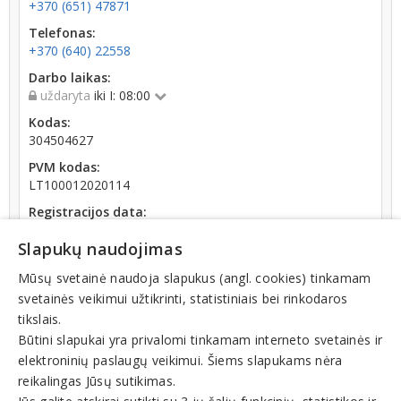
+370 (651) 47871
Telefonas:
+370 (640) 22558
Darbo laikas:
uždaryta
iki I: 08:00
Kodas:
304504627
PVM kodas:
LT100012020114
Registracijos data:
2017-04-14
Slapukų naudojimas
Darbuotojų skaičius:
iki 10 darbuotojų
Mūsų svetainė naudoja slapukus (angl. cookies) tinkamam
svetainės veikimui užtikrinti, statistiniais bei rinkodaros
Apyvarta:
tikslais.
91 456 €, pelnas po mokesčių -135,9 % (2025 m.)
Būtini slapukai yra privalomi tinkamam interneto svetainės ir
elektroninių paslaugų veikimui. Šiems slapukams nėra
reikalingas Jūsų sutikimas.