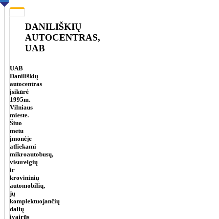
DANILIŠKIŲ
AUTOCENTRAS,
UAB
UAB
Daniliškių
autocentras
įsikūrė
1995m.
Vilniaus
mieste.
Šiuo
metu
įmonėje
atliekami
mikroautobusų,
visureigių
ir
krovininių
automobilių,
jų
komplektuojančių
dalių
įvairūs