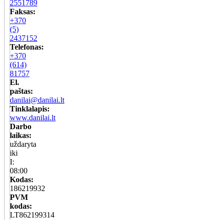
2551789
Faksas:
+370
(5)
2437152
Telefonas:
+370
(614)
81757
El.
paštas:
danilai@danilai.lt
Tinklalapis:
www.danilai.lt
Darbo
laikas:
uždaryta
iki
I:
08:00
Kodas:
186219932
PVM
kodas:
LT862199314