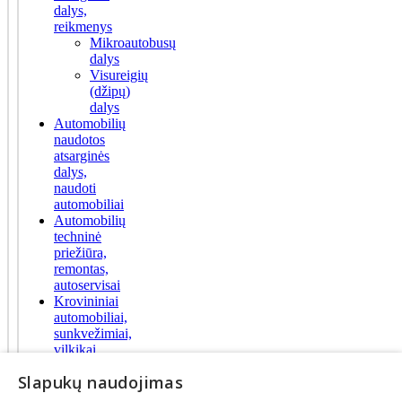
dalys,
reikmenys
Mikroautobusų
dalys
Visureigių
(džipų)
dalys
Automobilių
naudotos
atsarginės
dalys,
naudoti
automobiliai
Automobilių
techninė
priežiūra,
remontas,
autoservisai
Krovininiai
automobiliai,
sunkvežimiai,
vilkikai,
autobusai
Slapukų naudojimas
Krovininių
automobilių