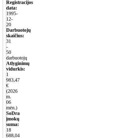
Registracijos
data:
1995-
12-
20
Darbuotojų
skaičius:
31
-
50
darbuotojų
Atlyginimų
vidurkis:
1
983,47
€
(2026
m.
06
mėn.)
SoDra
įmokų
suma:
18
688,04