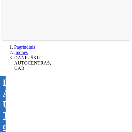
Pagrindinis
Įmonės
DANILIŠKIŲ
AUTOCENTRAS,
UAB
DANILIŠKIŲ
AUTOCENTRAS,
UAB
Tikslinti
duomenis