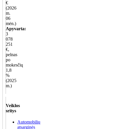
€
(2026
m.
06
mėn.)
Apyvarta:
3
078
251
€,
pelnas
po
mokesčių
1,8
%
(2025
m.)
Veiklos
sritys
Automobilių
atsarginės