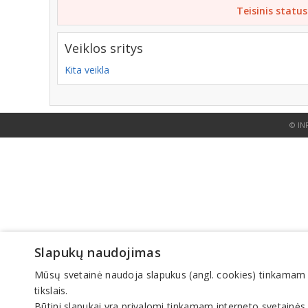
Teisinis status
Veiklos sritys
Kita veikla
© IN
Slapukų naudojimas
Mūsų svetainė naudoja slapukus (angl. cookies) tinkamam sve
tikslais.
Būtini slapukai yra privalomi tinkamam interneto svetainės