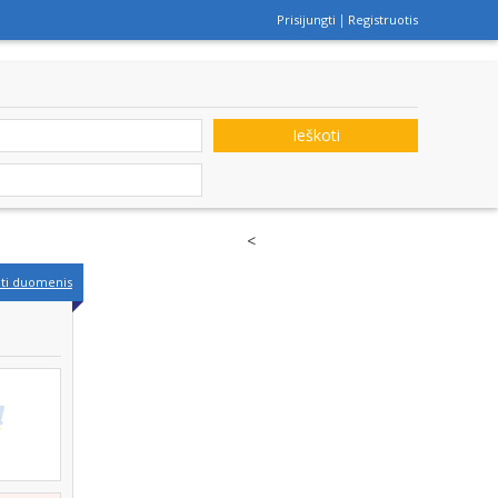
Prisijungti
Registruotis
Ieškoti
<
nti duomenis