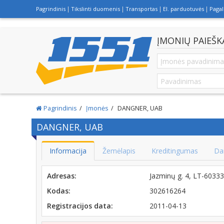
Pagrindinis
Tikslinti duomenis
Transportas
El. parduotuvės
Paga
ĮMONIŲ PAIEŠK
Pagrindinis
Įmonės
DANGNER, UAB
DANGNER, UAB
Informacija
Žemėlapis
Kreditingumas
Da
Adresas:
Jazminų g. 4, LT-6033
Kodas:
302616264
Registracijos data:
2011-04-13