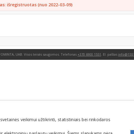
as: išregistruotas (nuo 2022-03-09)
FOMINTA, UAB. Visos teisės saugomos. Telefonas
+370 6900 1551
. El. paštas
info@1551
tainės veikimui užtikrinti, statistiniais bei rinkodaros
 ir elektroninių paslaugų veikimui. Šiems slapukams nėra