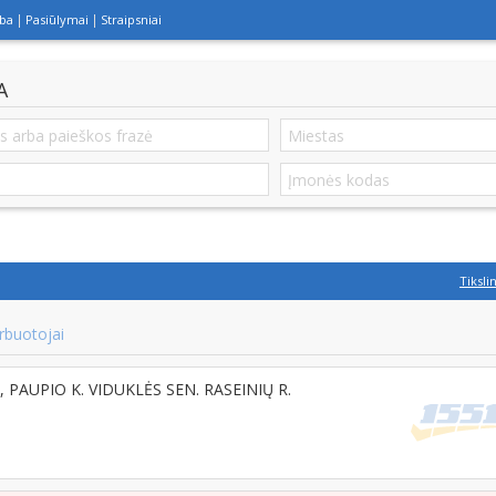
lba
Pasiūlymai
Straipsniai
A
Tiksli
rbuotojai
3, PAUPIO K. VIDUKLĖS SEN. RASEINIŲ R.