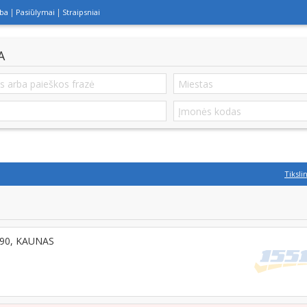
lba
Pasiūlymai
Straipsniai
A
Tiksli
5490, KAUNAS