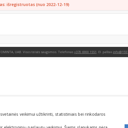
as: išregistruotas (nuo 2022-12-19)
FOMINTA, UAB. Visos teisės saugomos. Telefonas
+370 6900 1551
. El. paštas
info@1551
tainės veikimui užtikrinti, statistiniais bei rinkodaros
 ir elektroninių paslaugų veikimui. Šiems slapukams nėra