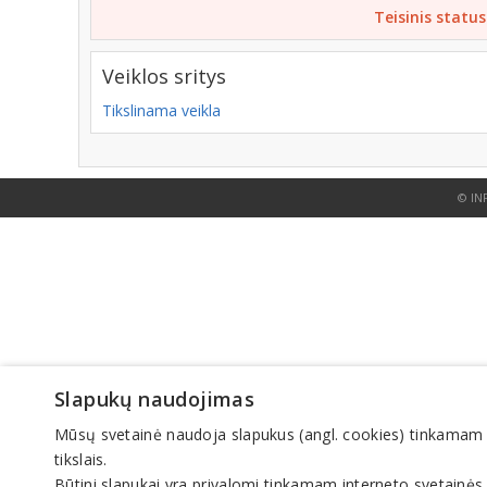
Teisinis status
Veiklos sritys
Tikslinama veikla
© IN
Slapukų naudojimas
Mūsų svetainė naudoja slapukus (angl. cookies) tinkamam sve
tikslais.
Būtini slapukai yra privalomi tinkamam interneto svetainės