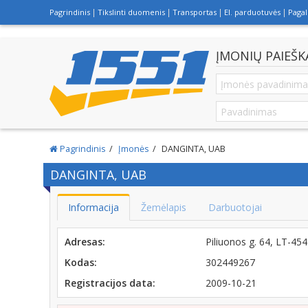
Pagrindinis
Tikslinti duomenis
Transportas
El. parduotuvės
Paga
ĮMONIŲ PAIEŠK
Pagrindinis
Įmonės
DANGINTA, UAB
DANGINTA, UAB
Informacija
Žemėlapis
Darbuotojai
Adresas:
Piliuonos g. 64, LT-4
Kodas:
302449267
Registracijos data:
2009-10-21