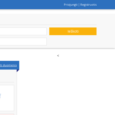
Prisijungti
Registruotis
Ieškoti
<
nti duomenis