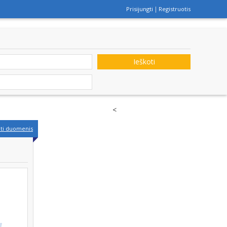
Prisijungti
Registruotis
Ieškoti
<
nti duomenis