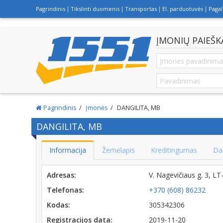
Pagrindinis
Tikslinti duomenis
Transportas
El. parduotuvės
Paga
ĮMONIŲ PAIEŠK
Pagrindinis
Įmonės
DANGILITA, MB
DANGILITA, MB
Informacija
Žemėlapis
Kreditingumas
Da
Adresas:
V. Nagevičiaus g. 3, L
Telefonas:
+370 (608) 86232
Kodas:
305342306
Registracijos data:
2019-11-20