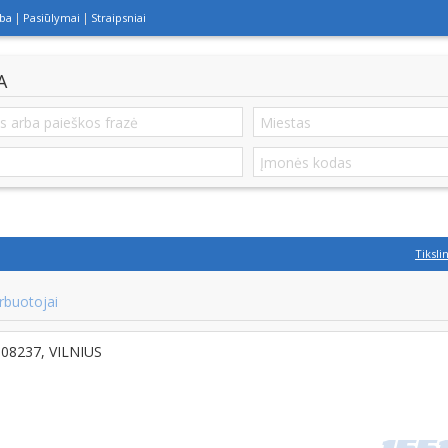
lba
Pasiūlymai
Straipsniai
A
Tiksli
rbuotojai
T-08237, VILNIUS