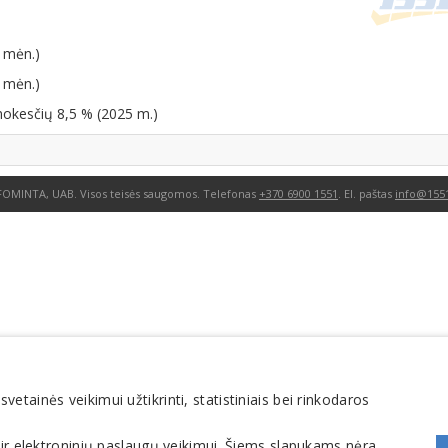
 mėn.)
 mėn.)
mokesčių 8,5 % (2025 m.)
FOMINTA, UAB. Visos teisės saugomos. Telefonas
+370 6900 1551
. El. paštas
info@1551
tainės veikimui užtikrinti, statistiniais bei rinkodaros
 ir elektroninių paslaugų veikimui. Šiems slapukams nėra