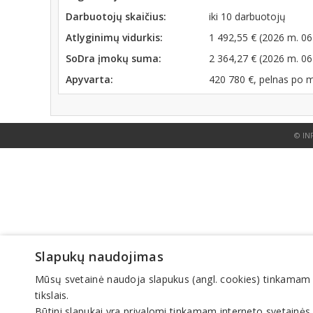
Darbuotojų skaičius:
iki 10 darbuotojų
Atlyginimų vidurkis:
1 492,55 € (2026 m. 06
SoDra įmokų suma:
2 364,27 € (2026 m. 06
Apyvarta:
420 780 €, pelnas po 
© IN
Slapukų naudojimas
Mūsų svetainė naudoja slapukus (angl. cookies) tinkamam sve
tikslais.
Būtini slapukai yra privalomi tinkamam interneto svetainės