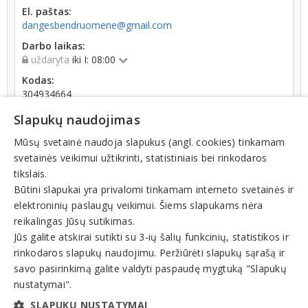
El. paštas:
dangesbendruomene@gmail.com
Darbo laikas:
uždaryta
iki I: 08:00
Kodas:
304934664
Registracijos data:
Slapukų naudojimas
2018-10-16
Mūsų svetainė naudoja slapukus (angl. cookies) tinkamam
Apyvarta:
svetainės veikimui užtikrinti, statistiniais bei rinkodaros
19 901 €, pelnas po mokesčių 0,0 % (2025 m.)
tikslais.
Būtini slapukai yra privalomi tinkamam interneto svetainės ir
elektroninių paslaugų veikimui. Šiems slapukams nėra
reikalingas Jūsų sutikimas.
Jūs galite atskirai sutikti su 3-ių šalių funkcinių, statistikos ir
rinkodaros slapukų naudojimu. Peržiūrėti slapukų sąrašą ir
Veiklos sritys
savo pasirinkimą galite valdyti paspaudę mygtuką "Slapukų
Bendrijos
nustatymai".
Bendruomenė
SLAPUKŲ NUSTATYMAI