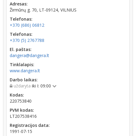
Adresas:
Žirmūnų g. 70, LT-09124, VILNIUS
Telefonas:
+370 (686) 06812
Telefonas:
+370 (5) 2767788
El. paštas:
dangera@dangera.lt
Tinklalapis:
www.dangera.lt
Darbo laikas:
uždaryta
iki I: 09:00
Kodas:
220753840
PVM kodas:
LT207538416
Registracijos data:
1991-07-15