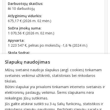
Darbuotojų skaičius:
iki 10 darbuotojų
Atlyginimų vidurkis:
675,17 € (2026 m. 02 mėn.)
SoDra įmokų suma:
1 070,56 € (2026 m. 02 mėn.)
Apyvarta:
1 223 547 €, pelnas po mokesčių -1,6 % (2024 m.)
Skola Sodrai:
6736.03
€ (nuo 2026-03-17 dienos)
Slapukų naudojimas
Mūsų svetainė naudoja slapukus (angl. cookies) tinkamam
svetainės veikimui užtikrinti, statistiniais bei rinkodaros
tikslais.
Būtini slapukai yra privalomi tinkamam interneto svetainės ir
elektroninių paslaugų veikimui. Šiems slapukams nėra
reikalingas Jūsų sutikimas.
Jūs galite atskirai sutikti su 3-ių šalių funkcinių, statistikos ir
Veiklos sritys
rinkodaros slapukų naudojimu. Peržiūrėti slapukų sąrašą ir