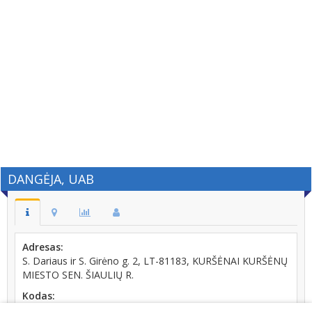
DANGĖJA, UAB
Adresas:
S. Dariaus ir S. Girėno g. 2, LT-81183, KURŠĖNAI KURŠĖNŲ
MIESTO SEN. ŠIAULIŲ R.
Kodas:
145794840