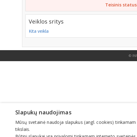
Teisinis status
Veiklos sritys
Kita veikla
© IN
Slapukų naudojimas
Mūsų svetainė naudoja slapukus (angl. cookies) tinkamam sve
tikslais.
Būtini slapukai yra privalomi tinkamam interneto svetainės