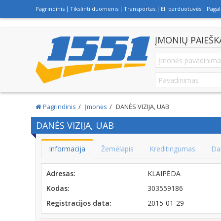
Pagrindinis
Tikslinti duomenis
Transportas
El. parduotuvės
Paga
ĮMONIŲ PAIEŠK
Pagrindinis
Įmonės
DANĖS VIZIJA, UAB
DANĖS VIZIJA, UAB
Informacija
Žemėlapis
Kreditingumas
Da
Adresas:
KLAIPĖDA
Kodas:
303559186
Registracijos data:
2015-01-29