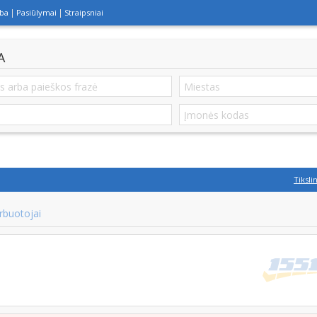
lba
Pasiūlymai
Straipsniai
A
Tiksli
rbuotojai