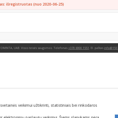
as: išregistruotas (nuo 2020-06-25)
FOMINTA, UAB. Visos teisės saugomos. Telefonas
+370 6900 1551
. El. paštas
info@1551
tainės veikimui užtikrinti, statistiniais bei rinkodaros
 ir elektroninių paslaugų veikimui. Šiems slapukams nėra