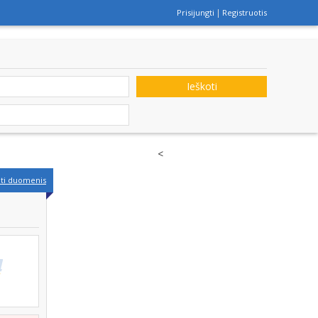
Prisijungti
Registruotis
Ieškoti
<
nti duomenis