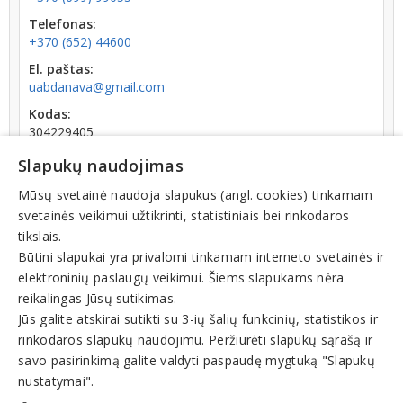
Telefonas:
+370 (652) 44600
El. paštas:
uabdanava@gmail.com
Kodas:
304229405
Registracijos data:
Slapukų naudojimas
2016-04-18
Mūsų svetainė naudoja slapukus (angl. cookies) tinkamam
Apyvarta:
svetainės veikimui užtikrinti, statistiniais bei rinkodaros
0 € (2025 m.)
tikslais.
Būtini slapukai yra privalomi tinkamam interneto svetainės ir
elektroninių paslaugų veikimui. Šiems slapukams nėra
reikalingas Jūsų sutikimas.
Jūs galite atskirai sutikti su 3-ių šalių funkcinių, statistikos ir
rinkodaros slapukų naudojimu. Peržiūrėti slapukų sąrašą ir
Veiklos sritys
savo pasirinkimą galite valdyti paspaudę mygtuką "Slapukų
Statybos, renovacijos darbai, statybos firmos
nustatymai".
Apdailos darbai