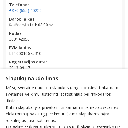
Telefonas:
+370 (655) 40222
Darbo laikas:
uždaryta
iki I: 08:00
Kodas:
303142050
PVM kodas:
LT100010675310
Registracijos data:
2013-09-17
Darbuotojų skaičius:
Slapukų naudojimas
iki 10 darbuotojų
Mūsų svetainė naudoja slapukus (angl. cookies) tinkamam
Apyvarta:
svetainės veikimui užtikrinti, statistiniais bei rinkodaros
109 197 €, pelnas po mokesčių 55,0 % (2025 m.)
tikslais.
Būtini slapukai yra privalomi tinkamam interneto svetainės ir
elektroninių paslaugų veikimui. Šiems slapukams nėra
reikalingas Jūsų sutikimas.
Jūs galite atskirai sutikti su 3-ių šalių funkcinių, statistikos ir