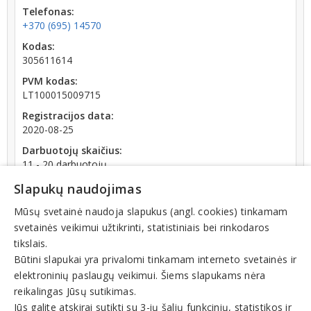
Telefonas:
+370 (695) 14570
Kodas:
305611614
PVM kodas:
LT100015009715
Registracijos data:
2020-08-25
Darbuotojų skaičius:
11 - 20 darbuotojų
Atlyginimų vidurkis:
Slapukų naudojimas
1 594,06 € (2026 m. 06 mėn.)
Mūsų svetainė naudoja slapukus (angl. cookies) tinkamam
SoDra įmokų suma:
svetainės veikimui užtikrinti, statistiniais bei rinkodaros
3 461,32 € (2026 m. 06 mėn.)
tikslais.
Apyvarta:
Būtini slapukai yra privalomi tinkamam interneto svetainės ir
1 327 641 €, pelnas po mokesčių 1,3 % (2025 m.)
elektroninių paslaugų veikimui. Šiems slapukams nėra
Skola Sodrai:
reikalingas Jūsų sutikimas.
15.18 € (nuo 2026-07-27 dienos)
Jūs galite atskirai sutikti su 3-ių šalių funkcinių, statistikos ir