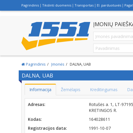
Pagrindinis
Tikslinti duomenis
Transportas
El. parduotuvės
Paga
ĮMONIŲ PAIEŠK
Pagrindinis
Įmonės
DALNA, UAB
DALNA, UAB
Informacija
Žemėlapis
Kreditingumas
Da
Adresas:
Rotušės a. 1, LT-971
KRETINGOS R.
Kodas:
164028611
Registracijos data:
1991-10-07