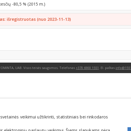
kesčių -80,5 % (2015 m.)
as: išregistruotas (nuo 2023-11-13)
FOMINTA, UAB. Visos teisės saugomos. Telefonas
+370 6900 1551
. El. paštas
info@1551
tainės veikimui užtikrinti, statistiniais bei rinkodaros
 ir elektroninių paslaugų veikimui. Šiems slapukams nėra