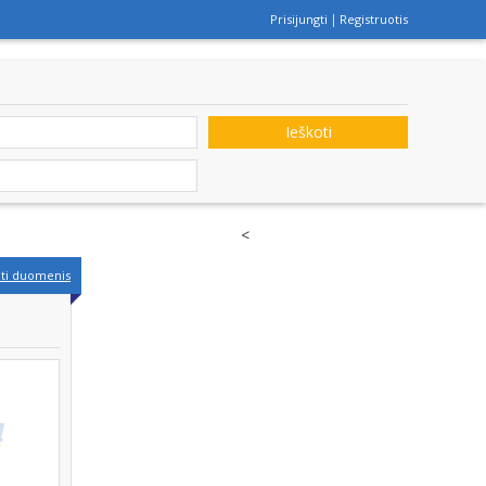
Prisijungti
Registruotis
Ieškoti
<
nti duomenis