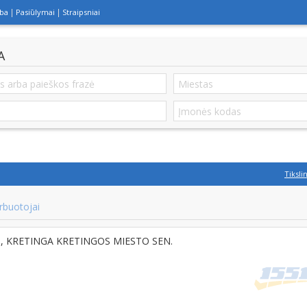
lba
Pasiūlymai
Straipsniai
A
Tiksli
rbuotojai
95, KRETINGA KRETINGOS MIESTO SEN.