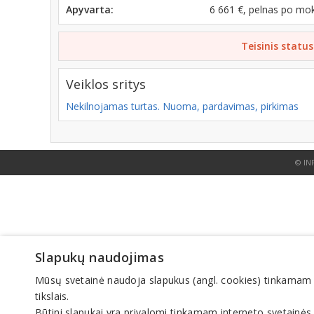
Apyvarta:
6 661 €, pelnas po mo
Teisinis status
Veiklos sritys
Nekilnojamas turtas. Nuoma, pardavimas, pirkimas
© IN
Slapukų naudojimas
Mūsų svetainė naudoja slapukus (angl. cookies) tinkamam sve
tikslais.
Būtini slapukai yra privalomi tinkamam interneto svetainės