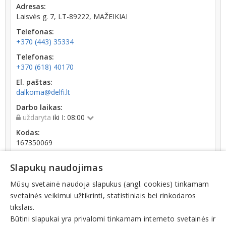
Adresas:
Laisvės g. 7, LT-89222, MAŽEIKIAI
Telefonas:
+370 (443) 35334
Telefonas:
+370 (618) 40170
El. paštas:
dalkoma@delfi.lt
Darbo laikas:
uždaryta
iki I: 08:00
Kodas:
167350069
Registracijos data:
Slapukų naudojimas
2001-04-09
Mūsų svetainė naudoja slapukus (angl. cookies) tinkamam
svetainės veikimui užtikrinti, statistiniais bei rinkodaros
tikslais.
Būtini slapukai yra privalomi tinkamam interneto svetainės ir