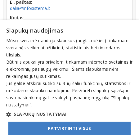
El. paštas:
dalia@infosistema.lt
Kodas:
121852840
Slapukų naudojimas
PVM kodas:
LT218528418
Mūsų svetainė naudoja slapukus (angl. cookies) tinkamam
svetainės veikimui užtikrinti, statistiniais bei rinkodaros
Registracijos data:
tikslais.
1993-04-30
Būtini slapukai yra privalomi tinkamam interneto svetainės ir
elektroninių paslaugų veikimui. Šiems slapukams nėra
reikalingas Jūsų sutikimas.
Jūs galite atskirai sutikti su 3-ių šalių funkcinių, statistikos ir
rinkodaros slapukų naudojimu. Peržiūrėti slapukų sąrašą ir
Veiklos sritys
savo pasirinkimą galite valdyti paspaudę mygtuką "Slapukų
nustatymai".
Buhalterinė apskaita, auditas
SLAPUKŲ NUSTATYMAI
PATVIRTINTI VISUS
© INFOMINTA, UAB. Visos teisės saugomos. Telefonas
+370 6900 1551
. El. paštas
info@1551.info