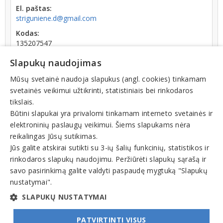
El. paštas:
striguniene.d@gmail.com
Kodas:
135207547
Registracijos data:
Slapukų naudojimas
1998-07-31
Mūsų svetainė naudoja slapukus (angl. cookies) tinkamam
svetainės veikimui užtikrinti, statistiniais bei rinkodaros
tikslais.
Būtini slapukai yra privalomi tinkamam interneto svetainės ir
elektroninių paslaugų veikimui. Šiems slapukams nėra
Teisinis statusas: išregistruotas (nuo 2025-06-17)
reikalingas Jūsų sutikimas.
Jūs galite atskirai sutikti su 3-ių šalių funkcinių, statistikos ir
rinkodaros slapukų naudojimu. Peržiūrėti slapukų sąrašą ir
Veiklos sritys
savo pasirinkimą galite valdyti paspaudę mygtuką "Slapukų
Prekyba
nustatymai".
Mažmeninė prekyba
SLAPUKŲ NUSTATYMAI
PATVIRTINTI VISUS