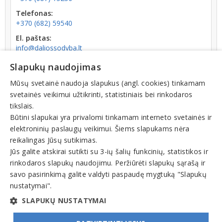
Telefonas:
+370 (682) 59540
El. paštas:
info@daliossodyba.lt
Tinklalapis:
Slapukų naudojimas
www.daliossodyba.lt
Mūsų svetainė naudoja slapukus (angl. cookies) tinkamam
Darbo laikas:
svetainės veikimui užtikrinti, statistiniais bei rinkodaros
atidaryta
V: 00:00 - 24:00
tikslais.
Būtini slapukai yra privalomi tinkamam interneto svetainės ir
elektroninių paslaugų veikimui. Šiems slapukams nėra
reikalingas Jūsų sutikimas.
Jūs galite atskirai sutikti su 3-ių šalių funkcinių, statistikos ir
rinkodaros slapukų naudojimu. Peržiūrėti slapukų sąrašą ir
Veiklos sritys
savo pasirinkimą galite valdyti paspaudę mygtuką "Slapukų
nustatymai".
Kaimo turizmas, kempingai
SLAPUKŲ NUSTATYMAI