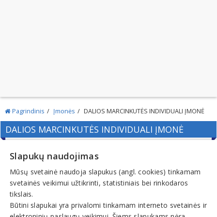
Pagrindinis
Įmonės
DALIOS MARCINKUTĖS INDIVIDUALI ĮMONĖ
DALIOS MARCINKUTĖS INDIVIDUALI ĮMONĖ
Slapukų naudojimas
Mūsų svetainė naudoja slapukus (angl. cookies) tinkamam
Kodas:
svetainės veikimui užtikrinti, statistiniais bei rinkodaros
125870362
tikslais.
Registracijos data:
Būtini slapukai yra privalomi tinkamam interneto svetainės ir
2002-02-06
elektroninių paslaugų veikimui. Šiems slapukams nėra