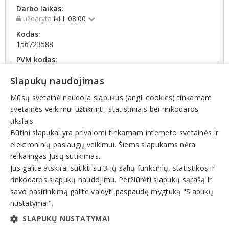
Darbo laikas:
uždaryta
iki I: 08:00
Kodas:
156723588
PVM kodas:
LT100003961917
Slapukų naudojimas
Registracijos data:
1996-10-28
Mūsų svetainė naudoja slapukus (angl. cookies) tinkamam
svetainės veikimui užtikrinti, statistiniais bei rinkodaros
Darbuotojų skaičius:
tikslais.
iki 10 darbuotojų
Būtini slapukai yra privalomi tinkamam interneto svetainės ir
elektroninių paslaugų veikimui. Šiems slapukams nėra
reikalingas Jūsų sutikimas.
Jūs galite atskirai sutikti su 3-ių šalių funkcinių, statistikos ir
rinkodaros slapukų naudojimu. Peržiūrėti slapukų sąrašą ir
Veiklos sritys
savo pasirinkimą galite valdyti paspaudę mygtuką "Slapukų
nustatymai".
Dėvėti drabužiai, avalynė
SLAPUKŲ NUSTATYMAI