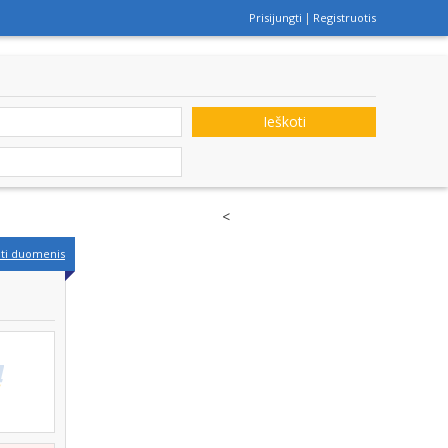
Prisijungti
Registruotis
Ieškoti
<
nti duomenis