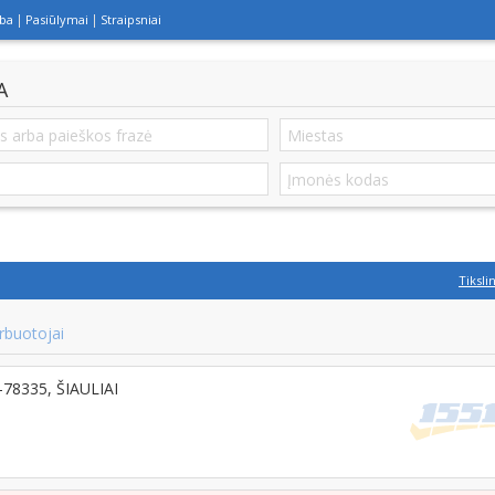
lba
Pasiūlymai
Straipsniai
A
Tiksli
rbuotojai
T-78335, ŠIAULIAI