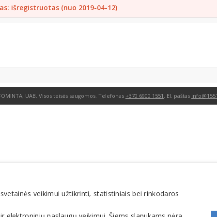
as: išregistruotas (nuo 2019-04-12)
FOMINTA, UAB. Visos teisės saugomos. Telefonas
+370 6900 1551
. El. paštas
info@1551
tainės veikimui užtikrinti, statistiniais bei rinkodaros
 ir elektroninių paslaugų veikimui. Šiems slapukams nėra