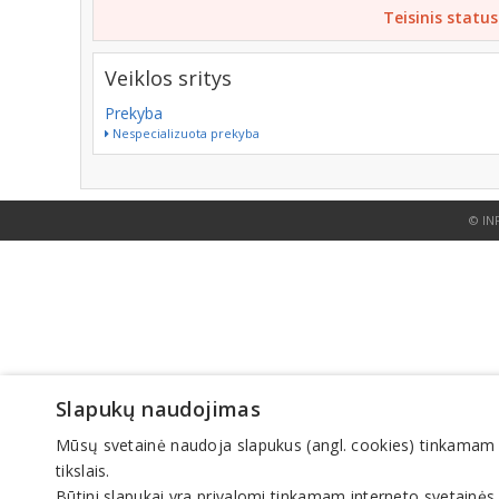
Teisinis status
Veiklos sritys
Prekyba
Nespecializuota prekyba
© IN
Slapukų naudojimas
Mūsų svetainė naudoja slapukus (angl. cookies) tinkamam sve
tikslais.
Būtini slapukai yra privalomi tinkamam interneto svetainės