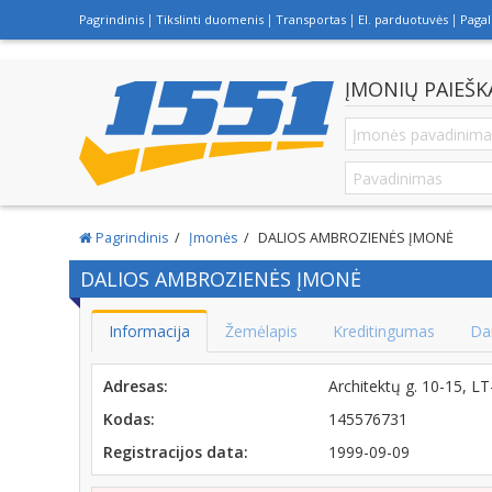
Pagrindinis
Tikslinti duomenis
Transportas
El. parduotuvės
Paga
ĮMONIŲ PAIEŠK
Pagrindinis
Įmonės
DALIOS AMBROZIENĖS ĮMONĖ
DALIOS AMBROZIENĖS ĮMONĖ
Informacija
Žemėlapis
Kreditingumas
Da
Adresas:
Architektų g. 10-15, L
Kodas:
145576731
Registracijos data:
1999-09-09