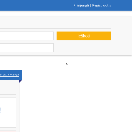
Prisijungti
Registruotis
Ieškoti
<
nti duomenis