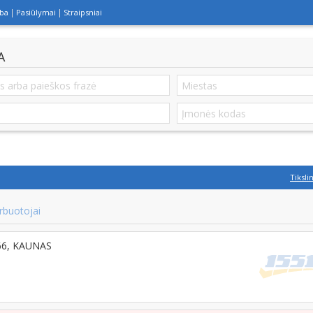
lba
Pasiūlymai
Straipsniai
A
Tiksli
rbuotojai
266, KAUNAS