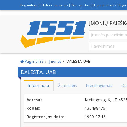
Pagrindinis
Tikslinti duomenis
Transportas
El. parduotuvės
Paga
ĮMONIŲ PAIEŠK
Pagrindinis
Įmonės
DALESTA, UAB
DALESTA, UAB
Informacija
Žemėlapis
Kreditingumas
Da
Adresas:
Kretingos g. 6, LT-45
Kodas:
135498476
Registracijos data:
1999-07-16