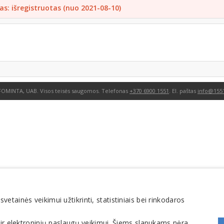
as: išregistruotas (nuo 2021-08-10)
FOMINTA, UAB. Visos teisės saugomos. Telefonas
+370 6900 1551
. El. paštas
info@1551
tainės veikimui užtikrinti, statistiniais bei rinkodaros
 ir elektroninių paslaugų veikimui. Šiems slapukams nėra