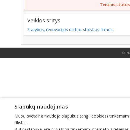
Teisinis status
Veiklos sritys
Statybos, renovacijos darbai, statybos firmos
© IN
Slapukų naudojimas
Mūsų svetainė naudoja slapukus (angl. cookies) tinkamam sve
tikslais.
Būtini slapukai yra privalomi tinkamam interneto svetainės